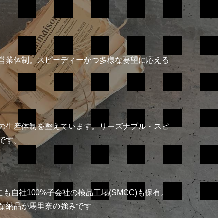
営業体制。スピーディーかつ多様な要望に応える
の生産体制を整えています。リーズナブル・スピ
です。
自社100%子会社の検品工場(SMCC)も保有。
な納品が馬里奈の強みです