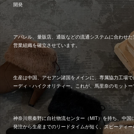
開発
アパレル、量販店、通販などの流通システムに合わせた
営業組織を確立させています。
生産は中国、アセアン諸国をメインに、専属協力工場で
ーディ・ハイクオリティー。これが、馬里奈のモットー
神奈川県秦野に自社物流センター（MIT）を持ち、中国にも
発注から生産までのリードタイムが短く、スピーディー